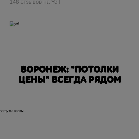
148 отзывов на Yell
ВОРОНЕЖ: "ПОТОЛКИ
ЦЕНЫ" ВСЕГДА РЯДОМ
загрузка карты...
20-летия Октября
45 С