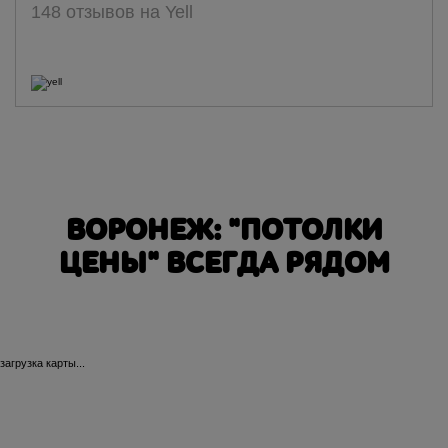
148 отзывов на Yell
ВОРОНЕЖ: "ПОТОЛКИ
ЦЕНЫ" ВСЕГДА РЯДОМ
загрузка карты...
20-летия Октября
45 С