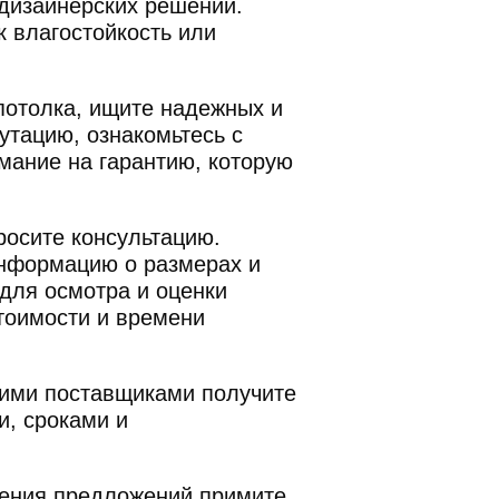
 дизайнерских решений.
иентов
к влагостойкость или
сть
 потолка, ищите надежных и
утацию, ознакомьтесь с
мание на гарантию, которую
тку персональных
осите консультацию.
информацию о размерах и
 для осмотра и оценки
тоимости и времени
кими поставщиками получите
и, сроками и
ения предложений примите