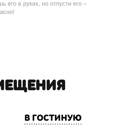
 его в руках, но отпусти его –
асно!
МЕЩЕНИЯ
В ГОСТИНУЮ