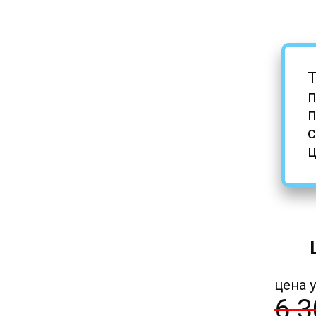
Т
п
с
ц
цена у
6 