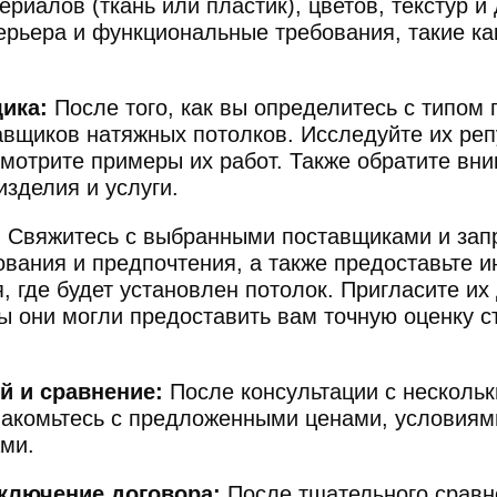
риалов (ткань или пластик), цветов, текстур и
 клиентов
Было клиентов
Будет кл
ерьера и функциональные требования, такие ка
Укажите вашу должно
ика:
После того, как вы определитесь с типом
вщиков натяжных потолков. Исследуйте их реп
мотрите примеры их работ. Также обратите вни
изделия и услуги.
онтактные данные, вы подтверждаете свое совершеннолетие, соглашаетесь на обрабо
данных в соответствии с
Правовой информацией
:
Свяжитесь с выбранными поставщиками и запр
ования и предпочтения, а также предоставьте 
 где будет установлен потолок. Пригласите их
ы они могли предоставить вам точную оценку с
й и сравнение:
После консультации с несколь
накомьтесь с предложенными ценами, условиям
ми.
ключение договора:
После тщательного сравн