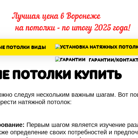
Лучшая цена в Воронеже
ЙТ ИЩЕТ СВОЕГО
на потолки - по итогу 2025 года!
ХОЗЯИНА!
ЫЕ ПОТОЛКИ ВИДЫ
Все клиенты с данного сайта могут быть
ГАРАНТИИ/КОНТАК
вашими уже сегодня всего за 500 рублей!
Е ПОТОЛКИ КУПИТЬ
СЕГОДНЯ
ЧЕРА
ЗАВТ
ожно следуя нескольким важным шагам. Вот по
рести натяжной потолок:
23
21
2
рование:
Первым шагом является изучение разл
кже определение своих потребностей и предпоч