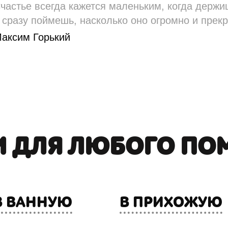
частье всегда кажется маленьким, когда держишь
 сразу поймешь, насколько оно огромно и прекр
аксим Горький
И ДЛЯ ЛЮБОГО ПО
В ВАННУЮ
В ПРИХОЖУЮ