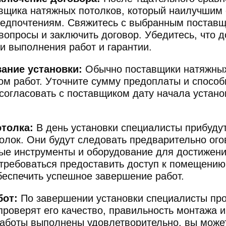
вщика натяжных потолков, который наилучшим 
едпочтениям. Свяжитесь с выбранным поставщ
вопросы и заключить договор. Убедитесь, что д
ки выполнения работ и гарантии.
ание установки:
Обычно поставщики натяжных
ом работ. Уточните сумму предоплаты и способ
огласовать с поставщиком дату начала устано
отолка:
В день установки специалисты прибуду
олок. Они будут следовать предварительно ог
ые инструменты и оборудование для достижени
требоваться предоставить доступ к помещению 
беспечить успешное завершение работ.
бот:
По завершении установки специалисты про
проверят его качество, правильность монтажа 
работы выполнены удовлетворительно, вы может