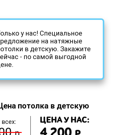
олько у нас! Специальное
предложение на натяжные
отолки в детскую. Закажите
ейчас - по самой выгодной
ене.
Цена потолка в детскую
ЦЕНА У НАС:
 всех:
4 200
300
Р.
р.