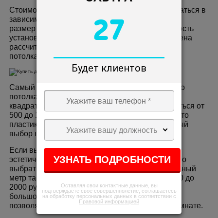
Стоимость натяжного потолка может варьироваться в
27
зависимости от нескольких факторов, таких как
размер комнаты, выбранный материал, сложность
установки и дополнительные услуги. Обычно цена
рассчитывается за квадратный метр площади
потолка.
Будет клиентов
Самый простой и доступный вариант натяжного
потолка - это пластиковая пленка. Цена за
квадратный метр такого потолка может начинаться от
500 до 1000 рублей. Однако, стоит учитывать, что
пластиковый потолок может иметь ограниченный
Укажите вашу должность
выбор цветов и текстур.
Если вы предпочитаете более декоративный и
эстетически привлекательный вариант, то можно
выбрать текстильный потолок. Цена за квадратный
метр такого потолка обычно начинается от 1500 до
Оставляя свои контактные данные, вы
2000 рублей. Текстильные потолки могут иметь
подтверждаете свое совершеннолетие, соглашаетесь
большой выбор цветов, фактур и дизайнов, что
на обработку персональных данных в соответствии с
Правовой информацией
позволяет создать уникальную атмосферу в комнате.