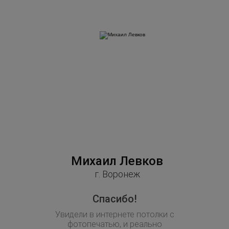
Михаил Левков
Тат
г. Воронеж
Спасибо!
Р
Увидели в интернете потолки с
Убедила м
фотопечатью, и реально
гостино