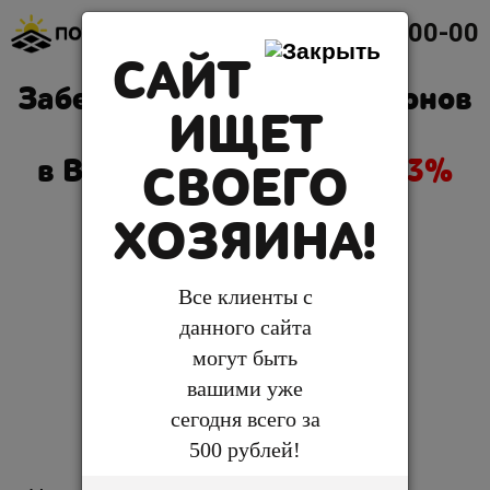
8 (000) 000-00-00
САЙТ
Заберите
один из 100
купонов
ИЩЕТ
на натяжные потолки
в Воронеже
со скидкой 63%
СВОЕГО
ХОЗЯИНА!
От производителя
, «под
ключ»,
с гарантией 10 лет!
Все клиенты с
Честная цена,
которая не
данного сайта
изменится до конца работ
могут быть
В подарок
декоративная
вашими уже
вставка или светильники
сегодня всего за
(выберите сами)
500 рублей!