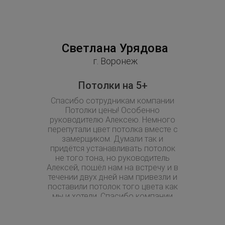
Светлана Урядова
Ок
г. Воронеж
Потолки на 5+
Уважаю
Спасибо сотрудникам компании
Строители
Потолки цены! Особенно
посоветов
руководителю Алексею. Немного
Вашей фи
перепутали цвет потолка вместе с
Потолки пр
замерщиком. Думали так и
через 
придётся устанавливать потолок
замерщика
не того тона, но руководитель
ровные к
Алексей, пошёл нам на встречу и в
течении двух дней нам привезли и
поставили потолок того цвета как
мы и хотели. Спасибо компании
Потолки Цены и лично Алексею!